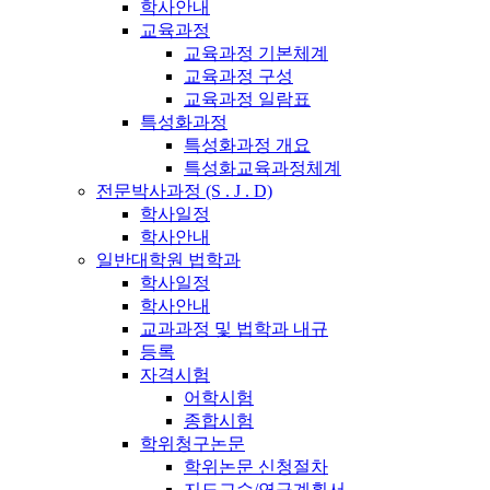
학사안내
교육과정
교육과정 기본체계
교육과정 구성
교육과정 일람표
특성화과정
특성화과정 개요
특성화교육과정체계
전문박사과정 (S . J . D)
학사일정
학사안내
일반대학원 법학과
학사일정
학사안내
교과과정 및 법학과 내규
등록
자격시험
어학시험
종합시험
학위청구논문
학위논문 신청절차
지도교수/연구계획서