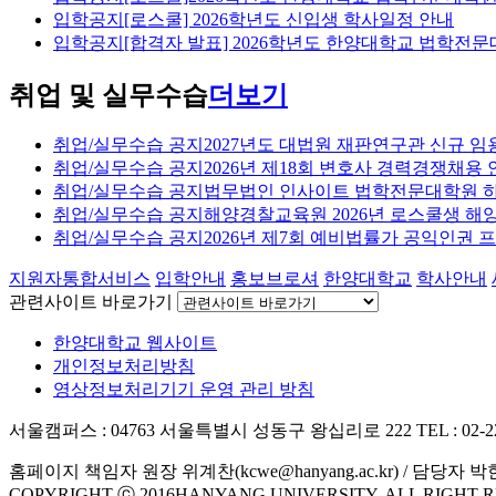
입학공지
[로스쿨] 2026학년도 신입생 학사일정 안내
입학공지
[합격자 발표] 2026학년도 한양대학교 법학전
취업 및 실무수습
더보기
취업/실무수습 공지
2027년도 대법원 재판연구관 신규 임
취업/실무수습 공지
2026년 제18회 변호사 경력경쟁채용 
취업/실무수습 공지
법무법인 인사이트 법학전문대학원 
취업/실무수습 공지
해양경찰교육원 2026년 로스쿨생 해
취업/실무수습 공지
2026년 제7회 예비법률가 공익인권 
지원자통합서비스
입학안내
홍보브로셔
한양대학교
학사안내
관련사이트 바로가기
한양대학교 웹사이트
개인정보처리방침
영상정보처리기기 운영 관리 방침
서울캠퍼스 : 04763 서울특별시 성동구 왕십리로 222 TEL : 02-2220-2
홈페이지 책임자 원장 위계찬(kcwe@hanyang.ac.kr) /
담당자 박한나(
COPYRIGHT ⓒ 2016HANYANG UNIVERSITY. ALL RIGHT 