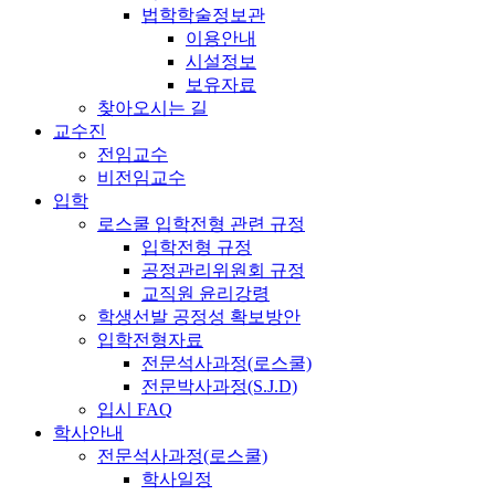
법학학술정보관
이용안내
시설정보
보유자료
찾아오시는 길
교수진
전임교수
비전임교수
입학
로스쿨 입학전형 관련 규정
입학전형 규정
공정관리위원회 규정
교직원 윤리강령
학생선발 공정성 확보방안
입학전형자료
전문석사과정(로스쿨)
전문박사과정(S.J.D)
입시 FAQ
학사안내
전문석사과정(로스쿨)
학사일정