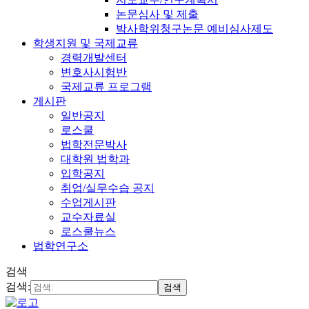
논문심사 및 제출
박사학위청구논문 예비심사제도
학생지원 및 국제교류
경력개발센터
변호사시험반
국제교류 프로그램
게시판
일반공지
로스쿨
법학전문박사
대학원 법학과
입학공지
취업/실무수습 공지
수업게시판
교수자료실
로스쿨뉴스
법학연구소
검색
검색:
검색