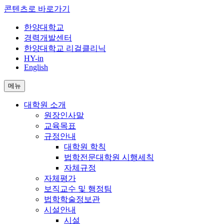
콘텐츠로 바로가기
한양대학교
경력개발센터
한양대학교 리걸클리닉
HY-in
English
메뉴
대학원 소개
원장인사말
교육목표
규정안내
대학원 학칙
법학전문대학원 시행세칙
자체규정
자체평가
보직교수 및 행정팀
법학학술정보관
시설안내
시설