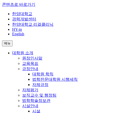
콘텐츠로 바로가기
한양대학교
경력개발센터
한양대학교 리걸클리닉
HY-in
English
메뉴
대학원 소개
원장인사말
교육목표
규정안내
대학원 학칙
법학전문대학원 시행세칙
자체규정
자체평가
보직교수 및 행정팀
법학학술정보관
시설안내
시설