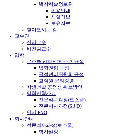
법학학술정보관
이용안내
시설정보
보유자료
찾아오시는 길
교수진
전임교수
비전임교수
입학
로스쿨 입학전형 관련 규정
입학전형 규정
공정관리위원회 규정
교직원 윤리강령
학생선발 공정성 확보방안
입학전형자료
전문석사과정(로스쿨)
전문박사과정(S.J.D)
입시 FAQ
학사안내
전문석사과정(로스쿨)
학사일정