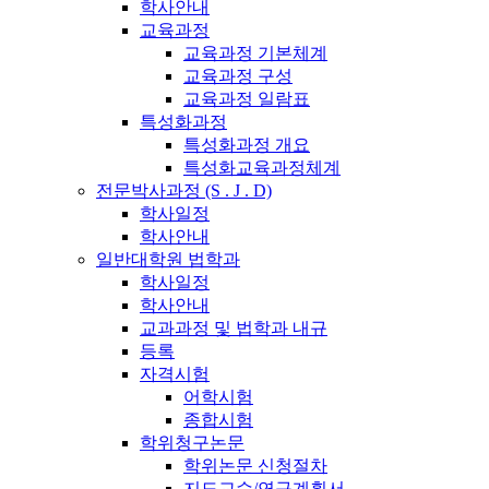
학사안내
교육과정
교육과정 기본체계
교육과정 구성
교육과정 일람표
특성화과정
특성화과정 개요
특성화교육과정체계
전문박사과정 (S . J . D)
학사일정
학사안내
일반대학원 법학과
학사일정
학사안내
교과과정 및 법학과 내규
등록
자격시험
어학시험
종합시험
학위청구논문
학위논문 신청절차
지도교수/연구계획서