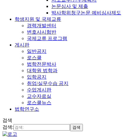
논문심사 및 제출
박사학위청구논문 예비심사제도
학생지원 및 국제교류
경력개발센터
변호사시험반
국제교류 프로그램
게시판
일반공지
로스쿨
법학전문박사
대학원 법학과
입학공지
취업/실무수습 공지
수업게시판
교수자료실
로스쿨뉴스
법학연구소
검색
검색:
검색