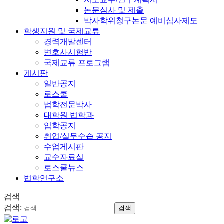
논문심사 및 제출
박사학위청구논문 예비심사제도
학생지원 및 국제교류
경력개발센터
변호사시험반
국제교류 프로그램
게시판
일반공지
로스쿨
법학전문박사
대학원 법학과
입학공지
취업/실무수습 공지
수업게시판
교수자료실
로스쿨뉴스
법학연구소
검색
검색:
검색