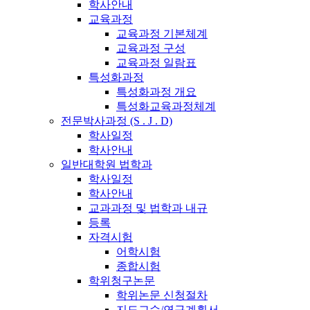
학사안내
교육과정
교육과정 기본체계
교육과정 구성
교육과정 일람표
특성화과정
특성화과정 개요
특성화교육과정체계
전문박사과정 (S . J . D)
학사일정
학사안내
일반대학원 법학과
학사일정
학사안내
교과과정 및 법학과 내규
등록
자격시험
어학시험
종합시험
학위청구논문
학위논문 신청절차
지도교수/연구계획서