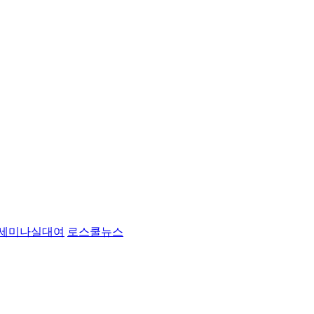
세미나실대여
로스쿨뉴스