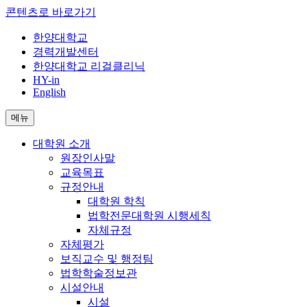
콘텐츠로 바로가기
한양대학교
경력개발센터
한양대학교 리걸클리닉
HY-in
English
메뉴
대학원 소개
원장인사말
교육목표
규정안내
대학원 학칙
법학전문대학원 시행세칙
자체규정
자체평가
보직교수 및 행정팀
법학학술정보관
시설안내
시설