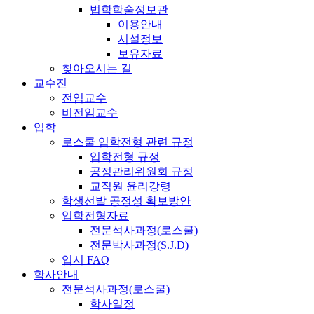
법학학술정보관
이용안내
시설정보
보유자료
찾아오시는 길
교수진
전임교수
비전임교수
입학
로스쿨 입학전형 관련 규정
입학전형 규정
공정관리위원회 규정
교직원 윤리강령
학생선발 공정성 확보방안
입학전형자료
전문석사과정(로스쿨)
전문박사과정(S.J.D)
입시 FAQ
학사안내
전문석사과정(로스쿨)
학사일정